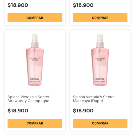
$18.900
$18.900
COMPRAR
COMPRAR
Splash Victoria's Secret
Splash Victoria's Secret
Strawberry Champagne
Maracuyá (Dupe)
(Dupe)
$18.900
$18.900
COMPRAR
COMPRAR