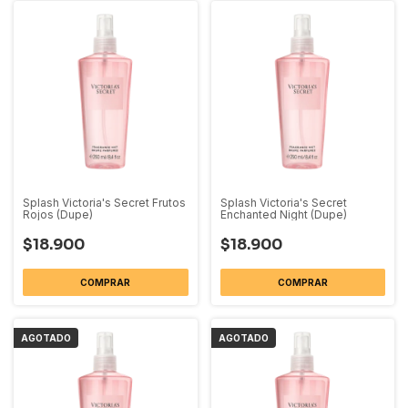
Splash Victoria's Secret Frutos
Splash Victoria's Secret
Rojos (Dupe)
Enchanted Night (Dupe)
$18.900
$18.900
COMPRAR
COMPRAR
AGOTADO
AGOTADO