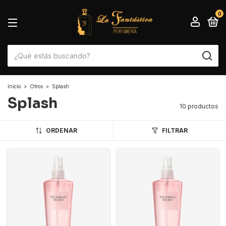
0
Inicio
>
Otros
>
Splash
Splash
10 productos
ORDENAR
FILTRAR