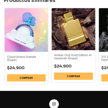
Productos similares
Amber Oud Gold Edition Al
Cloud Ariana Grande
212 
Haramain (Dupe)
(Dupe)
Herr
$24.900
$24.900
$2
COMPRAR
COMPRAR