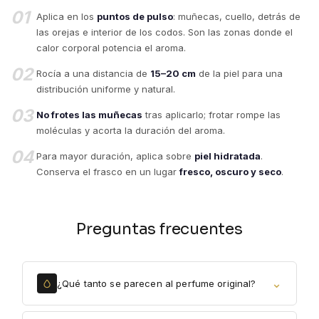
01
Aplica en los
puntos de pulso
: muñecas, cuello, detrás de
las orejas e interior de los codos. Son las zonas donde el
calor corporal potencia el aroma.
02
Rocía a una distancia de
15–20 cm
de la piel para una
distribución uniforme y natural.
03
No frotes las muñecas
tras aplicarlo; frotar rompe las
moléculas y acorta la duración del aroma.
04
Para mayor duración, aplica sobre
piel hidratada
.
Conserva el frasco en un lugar
fresco, oscuro y seco
.
Preguntas frecuentes
⌄
¿Qué tanto se parecen al perfume original?