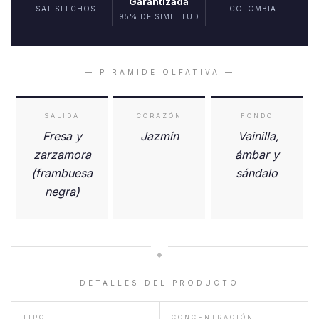
Garantizada
SATISFECHOS
COLOMBIA
95% DE SIMILITUD
— PIRÁMIDE OLFATIVA —
SALIDA
CORAZÓN
FONDO
Fresa y
Jazmín
Vainilla,
zarzamora
ámbar y
(frambuesa
sándalo
negra)
◆
— DETALLES DEL PRODUCTO —
TIPO
CONCENTRACIÓN