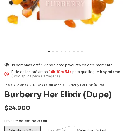
11
personas están viendo este producto en este momento
Pide en los próximos
14h 10m 54s
para que llegue
hoy mismo
.
(Solo aplica para Cartagena)
Inicio
>
Aromas
>
Dulces & Gourmand
>
Burberry Her Elixir (Dupe)
Burberry Her Elixir (Dupe)
$24.900
Envase:
Valentino 30 mL
Valentino 30 mL
Lux 30 mL
Valentino 50 mL