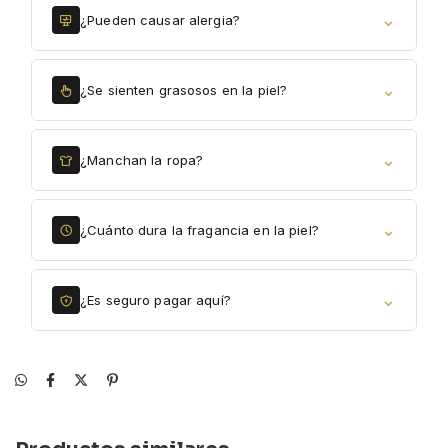
⌄
¿Pueden causar alergia?
⌄
¿Se sienten grasosos en la piel?
⌄
¿Manchan la ropa?
⌄
¿Cuánto dura la fragancia en la piel?
⌄
¿Es seguro pagar aquí?