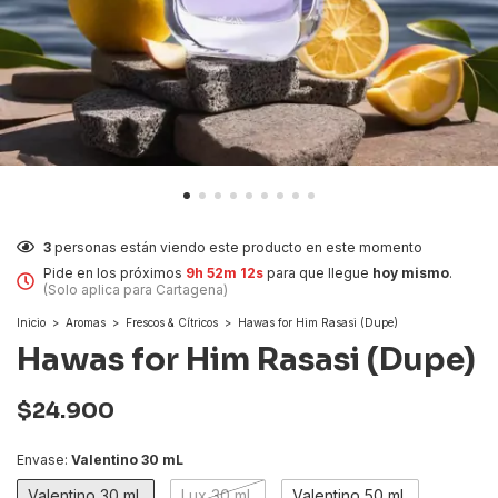
3
personas están viendo este producto en este momento
Pide en los próximos
9h 52m 11s
para que llegue
hoy mismo
.
(Solo aplica para Cartagena)
Inicio
>
Aromas
>
Frescos & Cítricos
>
Hawas for Him Rasasi (Dupe)
Hawas for Him Rasasi (Dupe)
$24.900
Envase:
Valentino 30 mL
Valentino 30 mL
Lux 30 mL
Valentino 50 mL