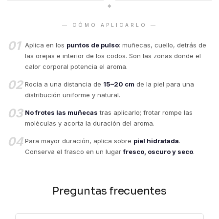
◆
— CÓMO APLICARLO —
01
Aplica en los
puntos de pulso
: muñecas, cuello, detrás de
las orejas e interior de los codos. Son las zonas donde el
calor corporal potencia el aroma.
02
Rocía a una distancia de
15–20 cm
de la piel para una
distribución uniforme y natural.
03
No frotes las muñecas
tras aplicarlo; frotar rompe las
moléculas y acorta la duración del aroma.
04
Para mayor duración, aplica sobre
piel hidratada
.
Conserva el frasco en un lugar
fresco, oscuro y seco
.
Preguntas frecuentes