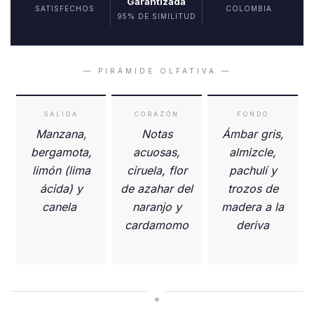
Garantizada
SATISFECHOS
COLOMBIA
95% DE SIMILITUD
— PIRÁMIDE OLFATIVA —
SALIDA
CORAZÓN
FONDO
Manzana,
Notas
Ámbar gris,
bergamota,
acuosas,
almizcle,
limón (lima
ciruela, flor
pachulí y
ácida) y
de azahar del
trozos de
canela
naranjo y
madera a la
cardamomo
deriva
◆