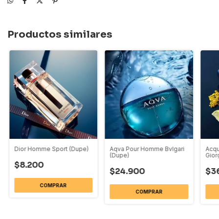
Productos similares
Dior Homme Sport (Dupe)
Aqva Pour Homme Bvlgari
Acqu
(Dupe)
Gior
$8.200
$24.900
$3
COMPRAR
COMPRAR