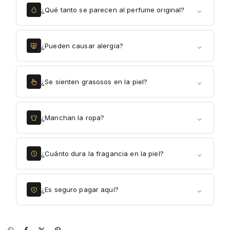
⌄
¿Qué tanto se parecen al perfume original?
⌄
¿Pueden causar alergia?
⌄
¿Se sienten grasosos en la piel?
⌄
¿Manchan la ropa?
⌄
¿Cuánto dura la fragancia en la piel?
⌄
¿Es seguro pagar aquí?