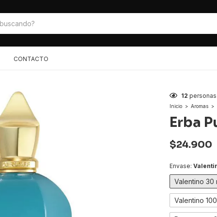
CONTACTO
8
personas 
Inicio
>
Aromas
>
Erba P
$24.900
Envase:
Valenti
Valentino 30
Valentino 10