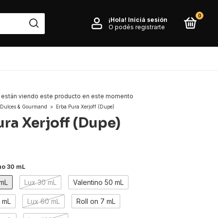
0
¡Hola!
Iniciá sesión
O podés registrarte
están viendo este producto en este momento
Dulces & Gourmand
>
Erba Pura Xerjoff (Dupe)
ura Xerjoff (Dupe)
no 30 mL
 mL
Lux 30 mL
Valentino 50 mL
0 mL
Lux 60 mL
Roll on 7 mL