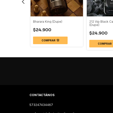
pe)
Bharara King (Dupe)
212 Vip Black Ca
(Dupe)
$24.900
$24.900
COMPRAR
COMPRAR
CONTACTÁNOS
573247434467