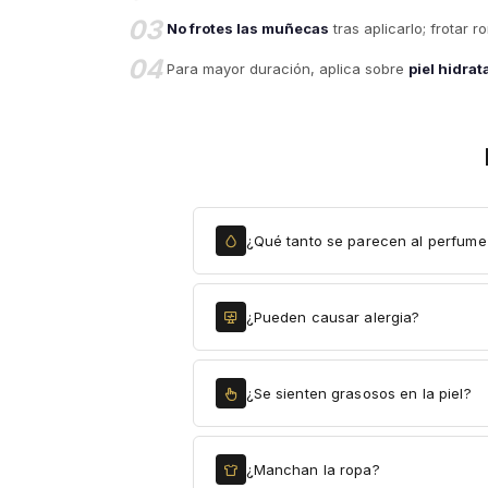
03
No frotes las muñecas
tras aplicarlo; frotar 
04
Para mayor duración, aplica sobre
piel hidra
¿Qué tanto se parecen al perfume 
¿Pueden causar alergia?
¿Se sienten grasosos en la piel?
¿Manchan la ropa?