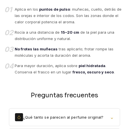
01
Aplica en los
puntos de pulso
: muñecas, cuello, detrás de
las orejas e interior de los codos. Son las zonas donde el
calor corporal potencia el aroma.
02
Rocía a una distancia de
15–20 cm
de la piel para una
distribución uniforme y natural.
03
No frotes las muñecas
tras aplicarlo; frotar rompe las
moléculas y acorta la duración del aroma.
04
Para mayor duración, aplica sobre
piel hidratada
.
Conserva el frasco en un lugar
fresco, oscuro y seco
.
Preguntas frecuentes
⌄
¿Qué tanto se parecen al perfume original?