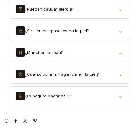
⌄
¿Pueden causar alergia?
⌄
¿Se sienten grasosos en la piel?
⌄
¿Manchan la ropa?
⌄
¿Cuánto dura la fragancia en la piel?
⌄
¿Es seguro pagar aquí?