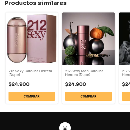
Productos similares
212 Sexy Carolina Herrera
212 Sexy Men Carolina
212 
(Dupe)
Herrera (Dupe)
Herr
$24.900
$24.900
$2
COMPRAR
COMPRAR