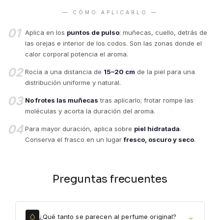
— CÓMO APLICARLO —
01
Aplica en los
puntos de pulso
: muñecas, cuello, detrás de
las orejas e interior de los codos. Son las zonas donde el
calor corporal potencia el aroma.
02
Rocía a una distancia de
15–20 cm
de la piel para una
distribución uniforme y natural.
03
No frotes las muñecas
tras aplicarlo; frotar rompe las
moléculas y acorta la duración del aroma.
04
Para mayor duración, aplica sobre
piel hidratada
.
Conserva el frasco en un lugar
fresco, oscuro y seco
.
Preguntas frecuentes
⌄
¿Qué tanto se parecen al perfume original?