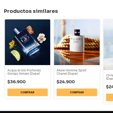
Productos similares
Acqua di Giò Profondo
Allure Homme Sport
Giorgio Armani (Dupe)
Chanel (Dupe)
CH M
(Dup
$36.900
$24.900
$2
COMPRAR
COMPRAR