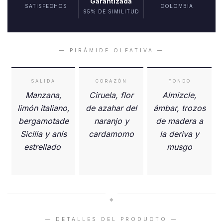
Garantizada
SATISFECHOS
COLOMBIA
95% DE SIMILITUD
— PIRÁMIDE OLFATIVA —
SALIDA
CORAZÓN
FONDO
Manzana,
Ciruela, flor
Almizcle,
limón italiano,
de azahar del
ámbar, trozos
bergamotade
naranjo y
de madera a
Sicilia y anís
cardamomo
la deriva y
estrellado
musgo
◆
— DETALLES DEL PRODUCTO —