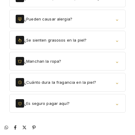
⌄
¿Pueden causar alergia?
⌄
¿Se sienten grasosos en la piel?
⌄
¿Manchan la ropa?
⌄
¿Cuánto dura la fragancia en la piel?
⌄
¿Es seguro pagar aquí?