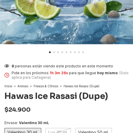
8
personas están viendo este producto en este momento
Pide en los próximos
1h 3m 25s
para que llegue
hoy mismo
.
(Solo
aplica para Cartagena)
Inicio
>
Aromas
>
Frescos & Cítricos
>
Hawas Ice Rasasi (Dupe)
Hawas Ice Rasasi (Dupe)
$24.900
Envase:
Valentino 30 mL
Valentino 30 mL
Lux 30 mL
Valentino 50 mL