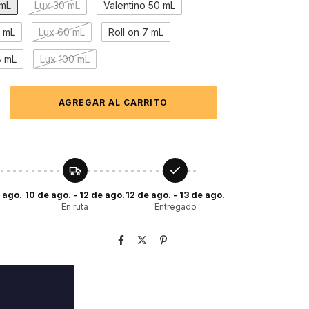
 mL
Lux 30 mL
Valentino 50 mL
0 mL
Lux 60 mL
Roll on 7 mL
8 mL
Lux 100 mL
e ago.
10 de ago. - 12 de ago.
12 de ago. - 13 de ago.
En ruta
Entregado