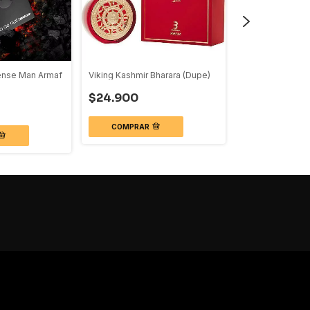
tense Man Armaf
Viking Kashmir Bharara (Dupe)
Omnia Amethyste
(Dupe)
$24.900
$24.900
COMPRAR
COMPRAR