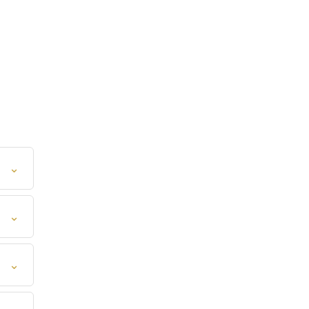
⌄
⌄
⌄