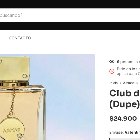
CONTACTO
9
personas 
Pide en los
aplica para 
Inicio
>
Aromas
>
Club 
(Dupe)
$24.900
Envase:
Valenti