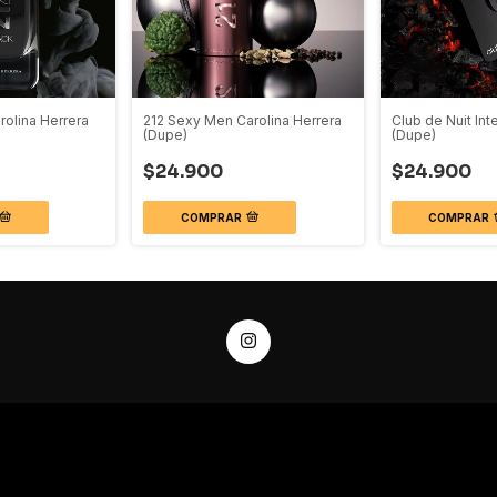
rolina Herrera
212 Sexy Men Carolina Herrera
Club de Nuit In
(Dupe)
(Dupe)
$24.900
$24.900
COMPRAR
COMPRAR