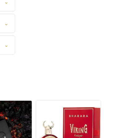
⌄
⌄
⌄