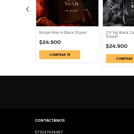
Bvlgari Man In Black (Dupe)
212 Vip Black Ca
(Dupe)
 (Dupe)
$24.900
$24.900
COMPRAR
COMPRAR
CONTACTÁNOS
573247434467