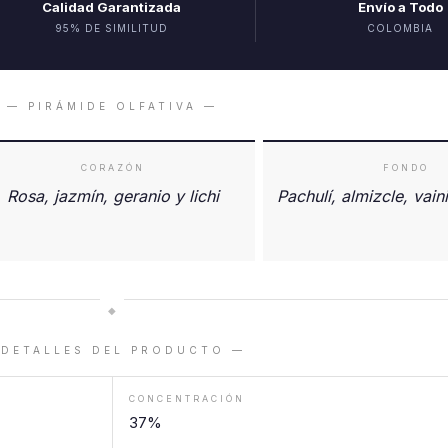
Calidad Garantizada
Envío a Todo
95% DE SIMILITUD
COLOMBIA
— PIRÁMIDE OLFATIVA —
CORAZÓN
FONDO
Rosa, jazmín, geranio y lichi
Pachulí, almizcle, vaini
◆
 DETALLES DEL PRODUCTO —
CONCENTRACIÓN
37%