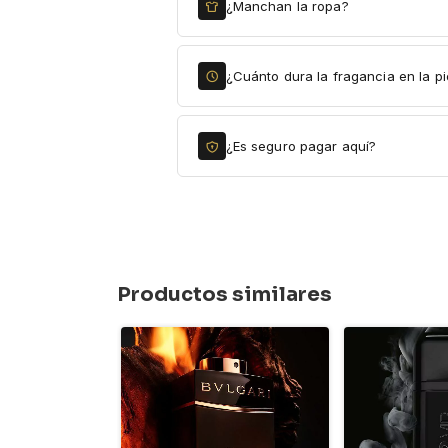
¿Manchan la ropa?
¿Cuánto dura la fragancia en la pi
¿Es seguro pagar aquí?
Productos similares