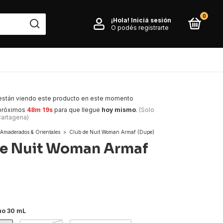
0
¡Hola!
Iniciá sesión
O podés registrarte
están viendo este producto en este momento
 próximos
48m 18s
para que llegue
hoy mismo
.
(Solo
Cartagena)
Amaderados & Orientales
>
Club de Nuit Woman Armaf (Dupe)
de Nuit Woman Armaf
no 30 mL