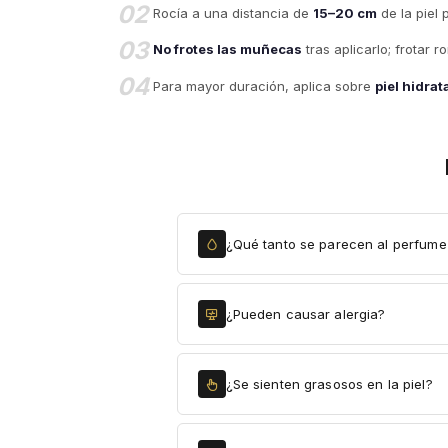
02
Rocía a una distancia de
15–20 cm
de la piel 
03
No frotes las muñecas
tras aplicarlo; frotar 
04
Para mayor duración, aplica sobre
piel hidra
¿Qué tanto se parecen al perfume 
¿Pueden causar alergia?
¿Se sienten grasosos en la piel?