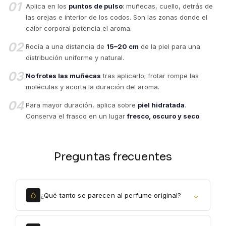
01
Aplica en los
puntos de pulso
: muñecas, cuello, detrás de
las orejas e interior de los codos. Son las zonas donde el
calor corporal potencia el aroma.
02
Rocía a una distancia de
15–20 cm
de la piel para una
distribución uniforme y natural.
03
No frotes las muñecas
tras aplicarlo; frotar rompe las
moléculas y acorta la duración del aroma.
04
Para mayor duración, aplica sobre
piel hidratada
.
Conserva el frasco en un lugar
fresco, oscuro y seco
.
Preguntas frecuentes
⌄
¿Qué tanto se parecen al perfume original?