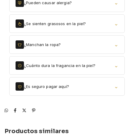
⌄
¿Pueden causar alergia?
⌄
¿Se sienten grasosos en la piel?
⌄
¿Manchan la ropa?
⌄
¿Cuánto dura la fragancia en la piel?
⌄
¿Es seguro pagar aquí?
Productos similares