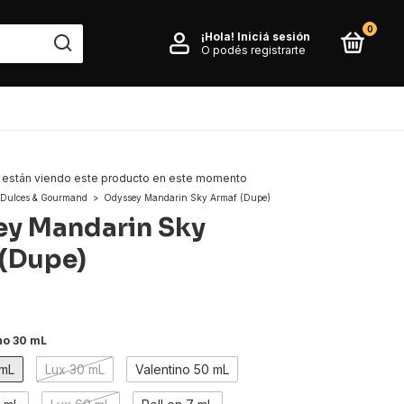
0
¡Hola!
Iniciá sesión
O podés registrarte
 están viendo este producto en este momento
Dulces & Gourmand
>
Odyssey Mandarin Sky Armaf (Dupe)
y Mandarin Sky
(Dupe)
no 30 mL
 mL
Lux 30 mL
Valentino 50 mL