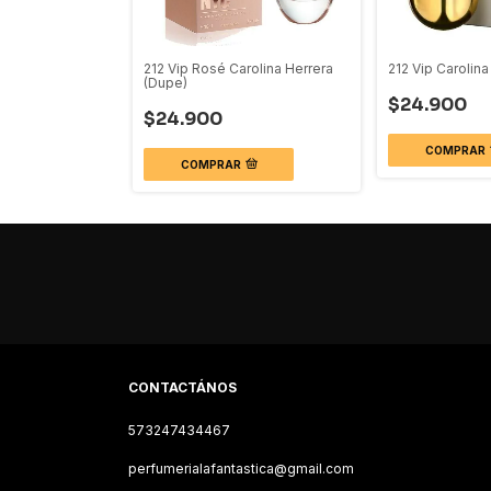
rande (Dupe)
212 Vip Rosé Carolina Herrera
212 Vip Carolin
(Dupe)
$24.900
$24.900
COMPRAR
COMPRAR
CONTACTÁNOS
573247434467
perfumerialafantastica@gmail.com