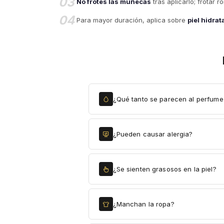
03
No frotes las muñecas
tras aplicarlo; frotar 
04
Para mayor duración, aplica sobre
piel hidra
¿Qué tanto se parecen al perfume 
¿Pueden causar alergia?
¿Se sienten grasosos en la piel?
¿Manchan la ropa?