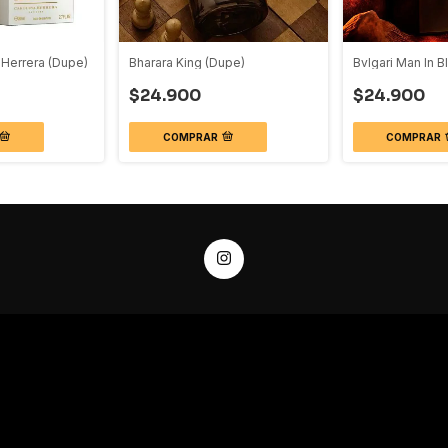
a Herrera (Dupe)
Bharara King (Dupe)
Bvlgari Man In B
$24.900
$24.900
COMPRAR
COMPRAR