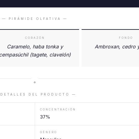
— PIRÁMIDE OLFATIVA —
CORAZÓN
FONDO
Caramelo, haba tonka y
Ambroxan, cedro y
cempasúchil (tagete, clavelón)
◆
 DETALLES DEL PRODUCTO —
CONCENTRACIÓN
37%
GÉNERO