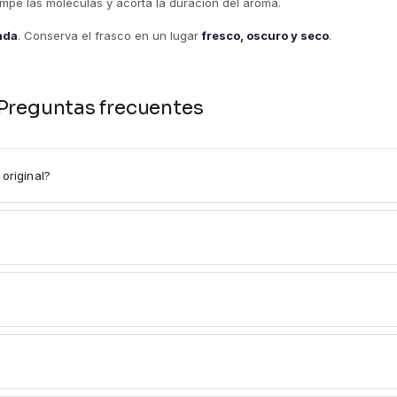
rompe las moléculas y acorta la duración del aroma.
tada
. Conserva el frasco en un lugar
fresco, oscuro y seco
.
Preguntas frecuentes
original?