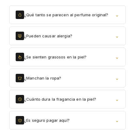
⌄
¿Qué tanto se parecen al perfume original?
⌄
¿Pueden causar alergia?
⌄
¿Se sienten grasosos en la piel?
⌄
¿Manchan la ropa?
⌄
¿Cuánto dura la fragancia en la piel?
⌄
¿Es seguro pagar aquí?