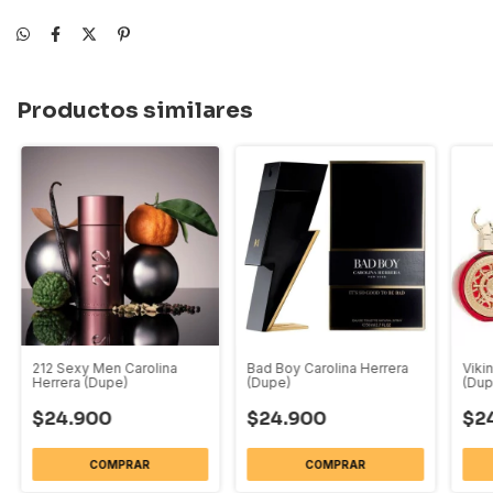
Productos similares
212 Sexy Men Carolina
Bad Boy Carolina Herrera
Viki
Herrera (Dupe)
(Dupe)
(Dup
$24.900
$24.900
$2
COMPRAR
COMPRAR