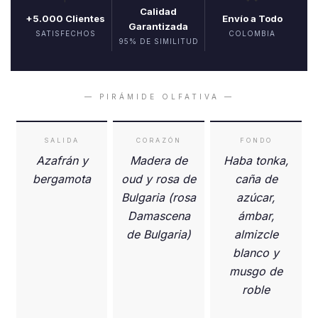
Calidad
+5.000 Clientes
Envío a Todo
Garantizada
SATISFECHOS
COLOMBIA
95% DE SIMILITUD
— PIRÁMIDE OLFATIVA —
SALIDA
CORAZÓN
FONDO
Azafrán y
Madera de
Haba tonka,
bergamota
oud y rosa de
caña de
Bulgaria (rosa
azúcar,
Damascena
ámbar,
de Bulgaria)
almizcle
blanco y
musgo de
roble