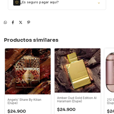
⌄
¿Es seguro pagar aquí?
Productos similares
Amber Oud Gold Edition Al
Angels' Share By Kilian
212 
Haramain (Dupe)
(Dupe)
(Dup
$24.900
$24.900
$2