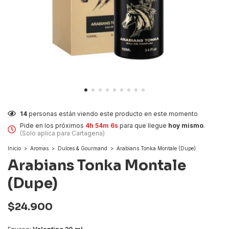
16
personas están viendo este producto en este momento
Pide en los próximos
4h 54m 5s
para que llegue
hoy mismo
.
(Solo aplica para Cartagena)
Inicio
>
Aromas
>
Dulces & Gourmand
>
Arabians Tonka Montale (Dupe)
Arabians Tonka Montale
(Dupe)
$24.900