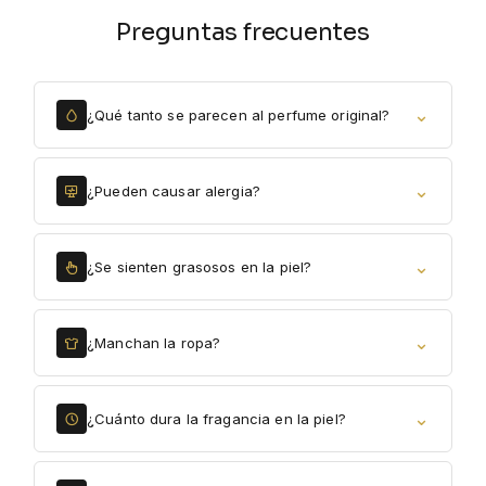
Preguntas frecuentes
⌄
¿Qué tanto se parecen al perfume original?
⌄
¿Pueden causar alergia?
⌄
¿Se sienten grasosos en la piel?
⌄
¿Manchan la ropa?
⌄
¿Cuánto dura la fragancia en la piel?