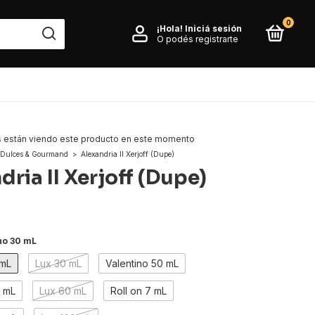
0
¡Hola!
Iniciá sesión
O podés registrarte
 están viendo este producto en este momento
Dulces & Gourmand
>
Alexandria II Xerjoff (Dupe)
ria II Xerjoff (Dupe)
no 30 mL
 mL
Lux 30 mL
Valentino 50 mL
0 mL
Lux 60 mL
Roll on 7 mL