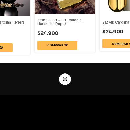
Amber Oud Gold Edition Al
rolina Herrera
212 Vip Carolina
Haramain (Dupe)
$24.900
$24.900
COMPRAR
COMPRAR