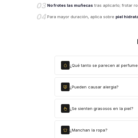
03
No frotes las muñecas
tras aplicarlo; frotar 
04
Para mayor duración, aplica sobre
piel hidra
¿Qué tanto se parecen al perfume 
¿Pueden causar alergia?
¿Se sienten grasosos en la piel?
¿Manchan la ropa?