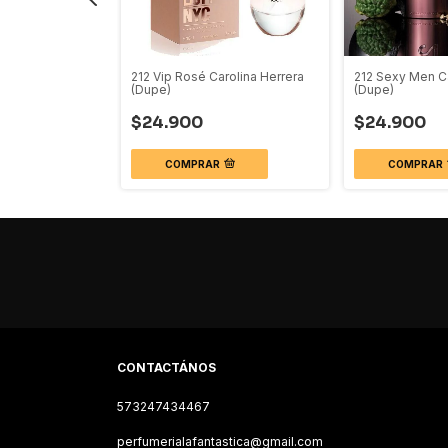
y Kilian (Dupe)
212 Vip Rosé Carolina Herrera
212 Sexy Men Ca
(Dupe)
(Dupe)
$24.900
$24.900
COMPRAR
COMPRAR
CONTACTÁNOS
573247434467
perfumerialafantastica@gmail.com