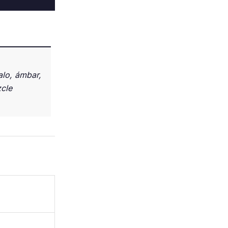
lo, ámbar,
zcle