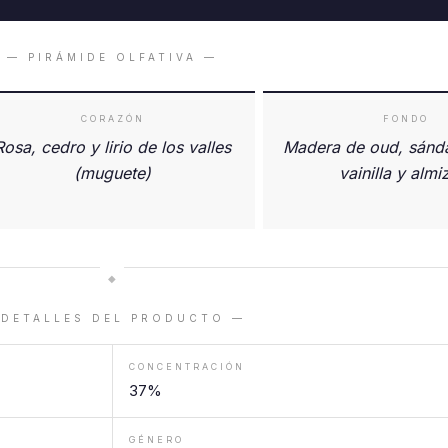
— PIRÁMIDE OLFATIVA —
CORAZÓN
FONDO
Rosa, cedro y lirio de los valles
Madera de oud, sánda
(muguete)
vainilla y almi
◆
 DETALLES DEL PRODUCTO —
CONCENTRACIÓN
37%
GÉNERO