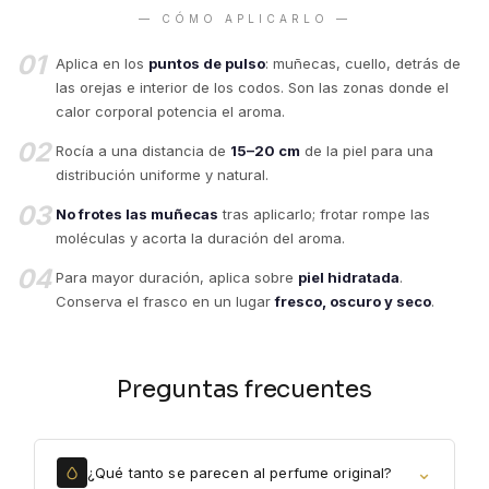
— CÓMO APLICARLO —
01
Aplica en los
puntos de pulso
: muñecas, cuello, detrás de
las orejas e interior de los codos. Son las zonas donde el
calor corporal potencia el aroma.
02
Rocía a una distancia de
15–20 cm
de la piel para una
distribución uniforme y natural.
03
No frotes las muñecas
tras aplicarlo; frotar rompe las
moléculas y acorta la duración del aroma.
04
Para mayor duración, aplica sobre
piel hidratada
.
Conserva el frasco en un lugar
fresco, oscuro y seco
.
Preguntas frecuentes
⌄
¿Qué tanto se parecen al perfume original?