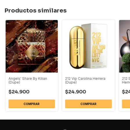
Productos similares
Angels' Share By Kilian
212 Vip Carolina Herrera
212 
(Dupe)
(Dupe)
Herr
$24.900
$24.900
$2
COMPRAR
COMPRAR