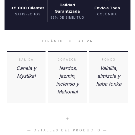
Calidad
+5.000 Clientes
Envío a Todo
Garantizada
SATISFECHOS
COLOMBIA
95% DE SIMILITUD
— PIRÁMIDE OLFATIVA —
SALIDA
CORAZÓN
FONDO
Canela y
Nardos,
Vainilla,
Mystikal
jazmín,
almizcle y
incienso y
haba tonka
Mahonial
◆
— DETALLES DEL PRODUCTO —