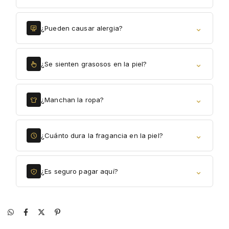
⌄
¿Pueden causar alergia?
⌄
¿Se sienten grasosos en la piel?
⌄
¿Manchan la ropa?
⌄
¿Cuánto dura la fragancia en la piel?
⌄
¿Es seguro pagar aquí?