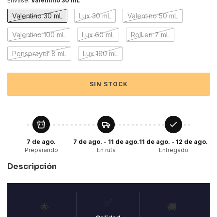
Envase:
Valentino 30 mL
Valentino 30 mL
Lux 30 mL
Valentino 50 mL
Valentino 100 mL
Lux 60 mL
Roll on 7 mL
Pensprayer 8 mL
Lux 100 mL
7 de ago.
7 de ago. - 11 de ago.
11 de ago. - 12 de ago.
Preparando
En ruta
Entregado
Descripción
✅
🌟
🚚