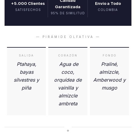
Calidad
+5.000 Clientes
Envío a Todo
Garantizada
SATISFECHOS
COLOMBIA
95% DE SIMILITUD
— PIRÁMIDE OLFATIVA —
SALIDA
CORAZÓN
FONDO
Ptahaya,
Agua de
Praliné,
bayas
coco,
almizcle,
silvestres y
orquídea de
Amberwood y
piña
vainilla y
musgo
almizcle
ambreta
◆