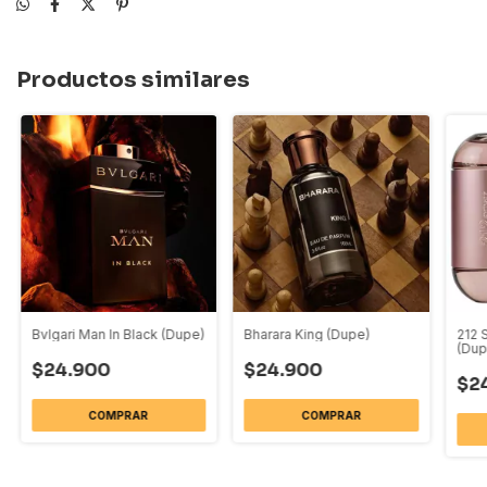
Productos similares
Bvlgari Man In Black (Dupe)
Bharara King (Dupe)
212 
(Dup
$24.900
$24.900
$2
COMPRAR
COMPRAR