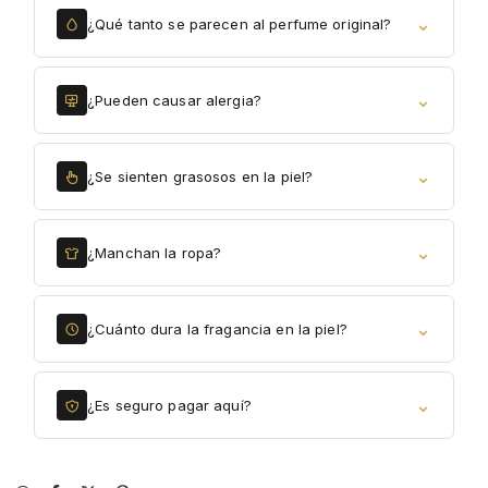
⌄
¿Qué tanto se parecen al perfume original?
⌄
¿Pueden causar alergia?
⌄
¿Se sienten grasosos en la piel?
⌄
¿Manchan la ropa?
⌄
¿Cuánto dura la fragancia en la piel?
⌄
¿Es seguro pagar aquí?