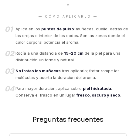
◆
— CÓMO APLICARLO —
01
Aplica en los
puntos de pulso
: muñecas, cuello, detrás de
las orejas e interior de los codos. Son las zonas donde el
calor corporal potencia el aroma.
02
Rocía a una distancia de
15–20 cm
de la piel para una
distribución uniforme y natural.
03
No frotes las muñecas
tras aplicarlo; frotar rompe las
moléculas y acorta la duración del aroma.
04
Para mayor duración, aplica sobre
piel hidratada
.
Conserva el frasco en un lugar
fresco, oscuro y seco
.
Preguntas frecuentes