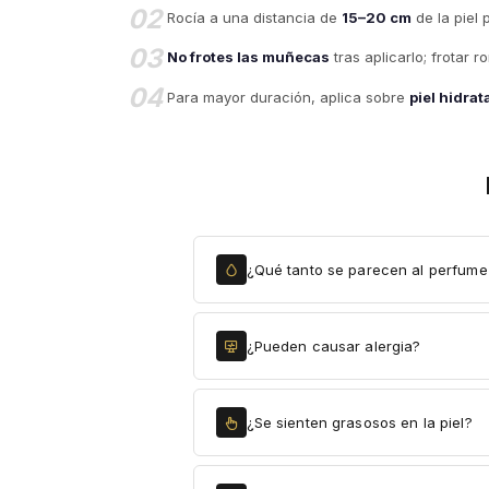
02
Rocía a una distancia de
15–20 cm
de la piel 
03
No frotes las muñecas
tras aplicarlo; frotar 
04
Para mayor duración, aplica sobre
piel hidra
¿Qué tanto se parecen al perfume 
¿Pueden causar alergia?
¿Se sienten grasosos en la piel?