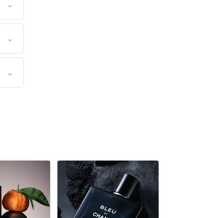
⌄
⌄
⌄