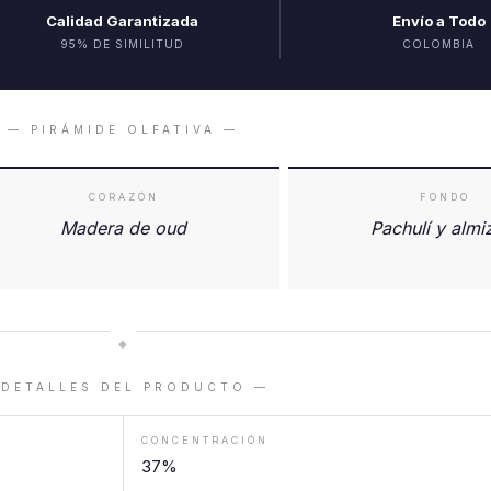
Calidad Garantizada
Envío a Todo
95% DE SIMILITUD
COLOMBIA
— PIRÁMIDE OLFATIVA —
CORAZÓN
FONDO
Madera de oud
Pachulí y almi
◆
 DETALLES DEL PRODUCTO —
CONCENTRACIÓN
37%