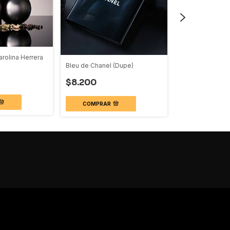
rolina Herrera
Amber Oud Gold 
Haramain (Dupe
Bleu de Chanel (Dupe)
$24.900
$8.200
COMPRAR
COMPRAR