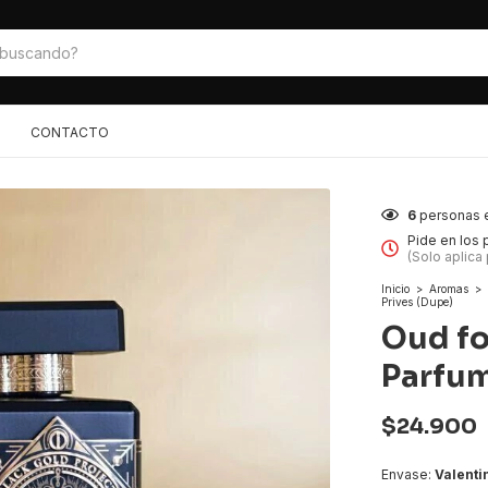
CONTACTO
6
personas 
Pide en los
(Solo aplica
Inicio
>
Aromas
>
Prives (Dupe)
Oud fo
Parfum
$24.900
Envase:
Valenti