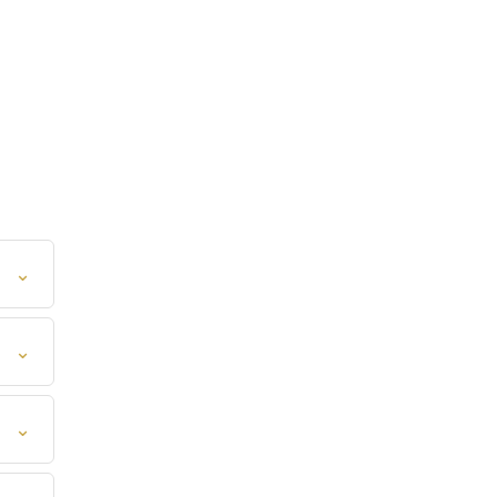
⌄
⌄
⌄