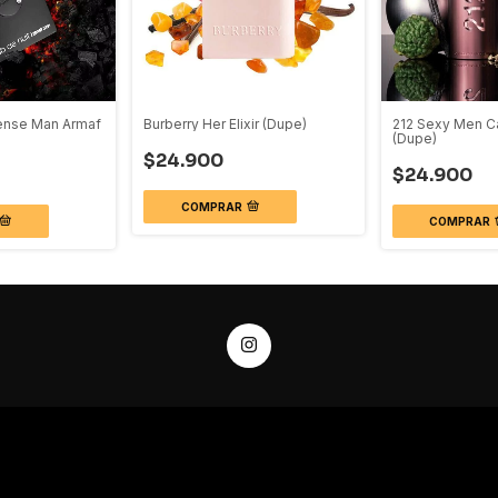
tense Man Armaf
Burberry Her Elixir (Dupe)
212 Sexy Men Ca
(Dupe)
$24.900
$24.900
COMPRAR
COMPRAR