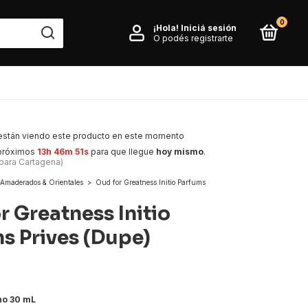
0
¡Hola!
Iniciá sesión
O podés registrarte
están viendo este producto en este momento
 próximos
13h 46m 50s
para que llegue
hoy mismo
.
 para Cartagena)
Amaderados & Orientales
>
Oud for Greatness Initio Parfums
r Greatness Initio
s Prives (Dupe)
no 30 mL