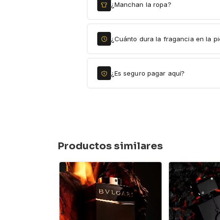
¿Manchan la ropa?
¿Cuánto dura la fragancia en la pi
¿Es seguro pagar aquí?
Productos similares