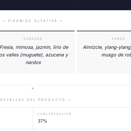
— PIRÁMIDE OLFATIVA —
CORAZÓN
FONDO
resia, mimosa, jazmín, lirio de
Almizcle, ylang-ylang
los valles (muguete), azucena y
musgo de rob
nardos
◆
 DETALLES DEL PRODUCTO —
CONCENTRACIÓN
37%