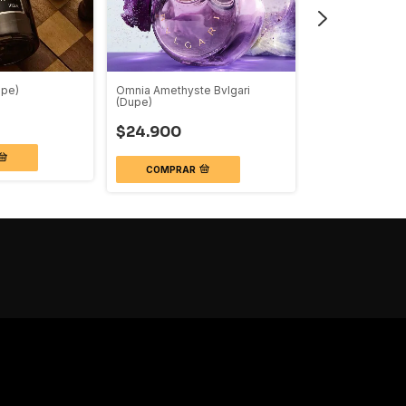
upe)
Omnia Amethyste Bvlgari
Burberry Her Elix
(Dupe)
$24.900
$24.900
COMPRAR
COMPRAR