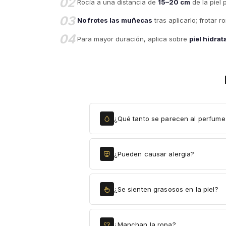
02
Rocía a una distancia de
15–20 cm
de la piel 
03
No frotes las muñecas
tras aplicarlo; frotar 
04
Para mayor duración, aplica sobre
piel hidra
¿Qué tanto se parecen al perfume 
¿Pueden causar alergia?
¿Se sienten grasosos en la piel?
¿Manchan la ropa?