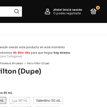
0
¡Hola!
Iniciá sesión
O podés registrarte
están viendo este producto en este momento
 próximos
9h 45m 45s
para que llegue
hoy mismo
.
 para Cartagena)
Florales & Afrutados
>
Paris Hilton (Dupe)
Hilton (Dupe)
no 30 mL
 mL
Lux 30 mL
Valentino 50 mL