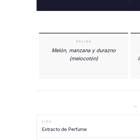
SALIDA
Melón, manzana y durazno
F
(melocotón)
—
TIPO
Extracto de Perfume