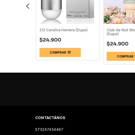
harara (Dupe)
212 Carolina Herrera (Dupe)
Club de Nuit W
(Dupe)
$24.900
$24.900
COMPRAR
COMPRAR
CONTACTÁNOS
573247434467