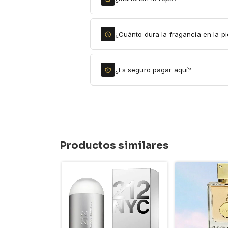
¿Cuánto dura la fragancia en la pi
¿Es seguro pagar aquí?
Productos similares