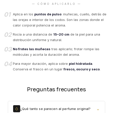
— CÓMO APLICARLO —
01
Aplica en los
puntos de pulso
: muñecas, cuello, detrás de
las orejas e interior de los codos. Son las zonas donde el
calor corporal potencia el aroma.
02
Rocía a una distancia de
15–20 cm
de la piel para una
distribución uniforme y natural.
03
No frotes las muñecas
tras aplicarlo; frotar rompe las
moléculas y acorta la duración del aroma.
04
Para mayor duración, aplica sobre
piel hidratada
.
Conserva el frasco en un lugar
fresco, oscuro y seco
.
Preguntas frecuentes
⌄
¿Qué tanto se parecen al perfume original?