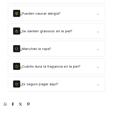
⌄
¿Pueden causar alergia?
⌄
¿Se sienten grasosos en la piel?
⌄
¿Manchan la ropa?
⌄
¿Cuánto dura la fragancia en la piel?
⌄
¿Es seguro pagar aquí?