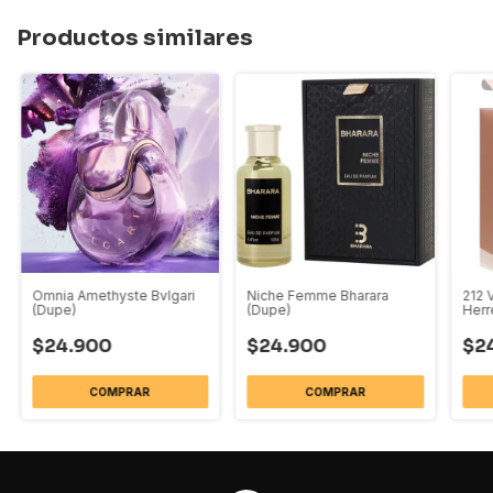
Productos similares
Omnia Amethyste Bvlgari
Niche Femme Bharara
212 
(Dupe)
(Dupe)
Herr
$24.900
$24.900
$2
COMPRAR
COMPRAR