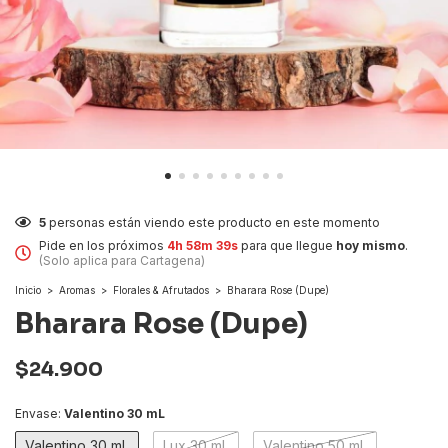
5
personas están viendo este producto en este momento
Pide en los próximos
4h 58m 39s
para que llegue
hoy mismo
.
(Solo aplica para Cartagena)
Inicio
>
Aromas
>
Florales & Afrutados
>
Bharara Rose (Dupe)
Bharara Rose (Dupe)
$24.900
Envase:
Valentino 30 mL
Valentino 30 mL
Lux 30 mL
Valentino 50 mL