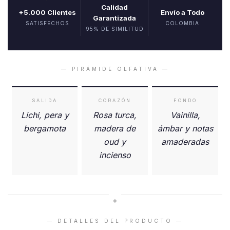
Calidad
+5.000 Clientes
Envío a Todo
Garantizada
SATISFECHOS
COLOMBIA
95% DE SIMILITUD
— PIRÁMIDE OLFATIVA —
SALIDA
CORAZÓN
FONDO
Lichi, pera y
Rosa turca,
Vainilla,
bergamota
madera de
ámbar y notas
oud y
amaderadas
incienso
◆
— DETALLES DEL PRODUCTO —