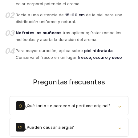
calor corporal potencia el aroma.
02
Rocía a una distancia de
15–20 cm
de la piel para una
distribución uniforme y natural.
03
No frotes las muñecas
tras aplicarlo; frotar rompe las
moléculas y acorta la duración del aroma.
04
Para mayor duración, aplica sobre
piel hidratada
.
Conserva el frasco en un lugar
fresco, oscuro y seco
.
Preguntas frecuentes
⌄
¿Qué tanto se parecen al perfume original?
⌄
¿Pueden causar alergia?