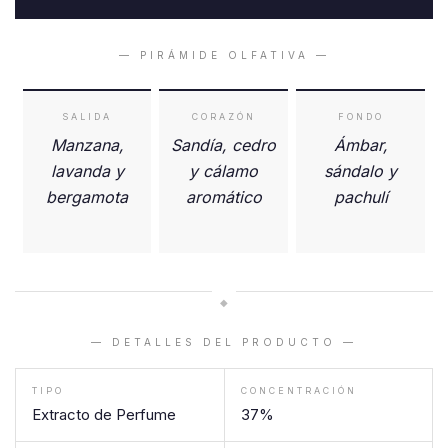
— PIRÁMIDE OLFATIVA —
SALIDA
CORAZÓN
FONDO
Manzana,
Sandía, cedro
Ámbar,
lavanda y
y cálamo
sándalo y
bergamota
aromático
pachulí
◆
— DETALLES DEL PRODUCTO —
TIPO
CONCENTRACIÓN
Extracto de Perfume
37%