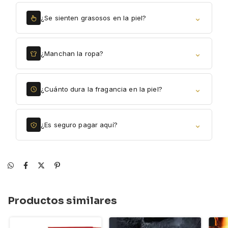
⌄
¿Se sienten grasosos en la piel?
⌄
¿Manchan la ropa?
⌄
¿Cuánto dura la fragancia en la piel?
⌄
¿Es seguro pagar aquí?
Productos similares